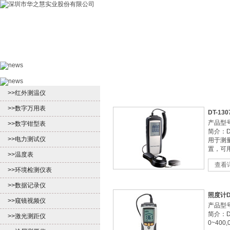
首页
产品中心
新闻中心
客户服
>>红外测温仪
>>数字万用表
DT-130
产品型号：
>>数字钳型表
简介：D
>>电力测试仪
用于测
置，可用
>>温度表
查看
>>环境检测仪表
>>数据记录仪
照度计DT
>>窥镜视频仪
产品型号：
简介：D
>>激光测距仪
0~400