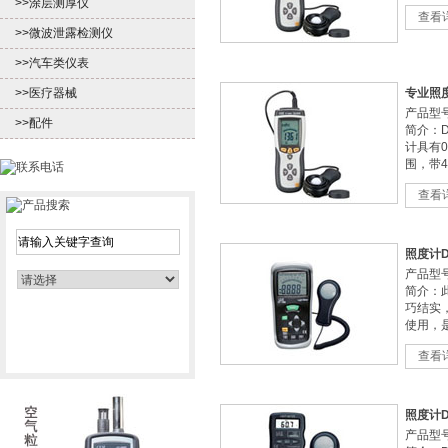
>>涂层测厚仪
查看
>>微波泄露检测仪
>>汽车类仪表
>>医疗器械
专业照度计
产品型号：
>>配件
简介：D
计具有0~
围，带4
查看
照度计DT
产品型号：
简介：
巧结实
使用，是
查看
照度计DT
产品型号：