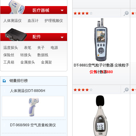
人体测温仪
血压计
护理视频仪
温度探头
表笔
夹子
电源
保险丝
转接头
数据线
工具箱
金属接头
金属架
DT-9881空气粒子计数器 尘埃粒子
仅售： ¥ 7880
计数器
销量排行榜
1
人体测温仪DT-8806H
2
DT-968/969 空气质量检测仪