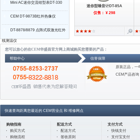
3
Mini AC迷你交流钳型表DT-330
迷你型噪音计DT-85A
仅售： ¥ 298
4
CEM DT-9873B红外热像仪
5
DT-8878/8879 点阵式双激光红外
线测温仪
您可以放心的在CEM华盛昌官方网上商城购买您需要的产品：
帮助中心
信誉保障
原装正品，一
CEM产品咨询
快速查询距离您最近的
CEM营业点
和
维修网点
购物指南
配送方式
支付方式
购买方式
配送方式
快钱支付
购物流程
签收原则
支付宝支付