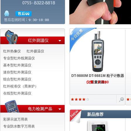
红外热像仪
红外摄温仪
专业型红外线测温仪
基本型红外测温仪
迷你型红外测温仪
DT-9880M DT-9881M 粒子计数器
组合型红外测温仪
仅售： ¥ 7880
（重量测量）
红外校准仪（黑体炉）
在线型红外测温仪
新品推荐
彩屏示波万用表
专业防水数字万用表