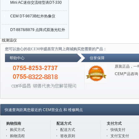
3
Mini AC迷你交流钳型表DT-330
4
CEM DT-9873B红外热像仪
5
DT-8878/8879 点阵式双激光红外
线测温仪
您可以放心的在CEM华盛昌官方网上商城购买您需要的产品：
帮助中心
信誉保障
原装正品，一
CEM产品咨询
快速查询距离您最近的
CEM营业点
和
维修网点
购物指南
配送方式
支付方式
购买方式
配送方式
快钱支付
购物流程
签收原则
支付宝支付