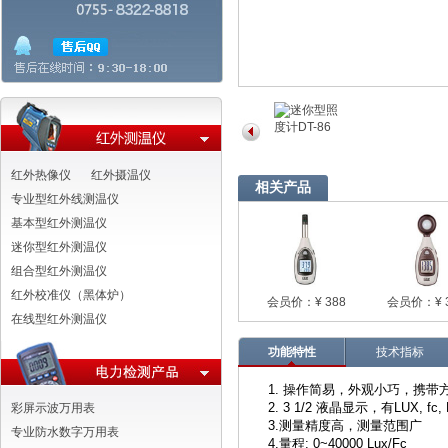
红外热像仪
红外摄温仪
相关产品
专业型红外线测温仪
基本型红外测温仪
迷你型红外测温仪
组合型红外测温仪
红外校准仪（黑体炉）
会员价：¥ 388
会员价：¥ 
在线型红外测温仪
功能特性
技术指标
1.
操作简易，外观小巧，携带
2. 3 1/2
液晶显示，有
LUX, fc
彩屏示波万用表
3.
测量精度高，测量范围广
专业防水数字万用表
4.
量程
: 0~40000 Lux/Fc