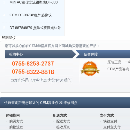
3
Mini AC迷你交流钳型表DT-330
4
CEM DT-9873B红外热像仪
5
DT-8878/8879 点阵式双激光红外
线测温仪
您可以放心的在CEM华盛昌官方网上商城购买您需要的产品：
帮助中心
信誉保障
原装正品，一
CEM产品咨询
快速查询距离您最近的
CEM营业点
和
维修网点
购物指南
配送方式
支付方式
购买方式
配送方式
快钱支付
购物流程
签收原则
支付宝支付