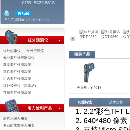
红外热像仪
红外摄温仪
相关产品
专业型红外线测温仪
基本型红外测温仪
迷你型红外测温仪
组合型红外测温仪
红外校准仪（黑体炉）
会员价：¥ 4618
在线型红外测温仪
功能特性
技术指标
1. 2.2”
彩色
TFT 
彩屏示波万用表
2. 640*480
像素
专业防水数字万用表
3.
支持
Micro SD