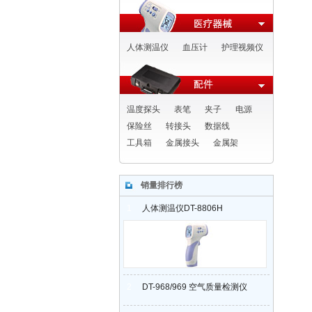
人体测温仪
血压计
护理视频仪
温度探头
表笔
夹子
电源
保险丝
转接头
数据线
工具箱
金属接头
金属架
销量排行榜
1
人体测温仪DT-8806H
2
DT-968/969 空气质量检测仪