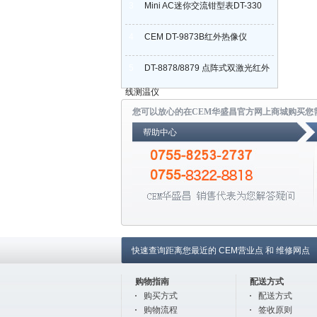
3
Mini AC迷你交流钳型表DT-330
4
CEM DT-9873B红外热像仪
5
DT-8878/8879 点阵式双激光红外
线测温仪
您可以放心的在CEM华盛昌官方网上商城购买您
帮助中心
快速查询距离您最近的
CEM营业点
和
维修网点
购物指南
配送方式
购买方式
配送方式
购物流程
签收原则