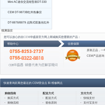
3
Mini AC迷你交流钳型表DT-330
4
CEM DT-9873B红外热像仪
5
DT-8878/8879 点阵式双激光红外
线测温仪
您可以放心的在CEM华盛昌官方网上商城购买您需要的产品：
帮助中心
信誉保障
原装正品，一
CEM产品咨询
快速查询距离您最近的
CEM营业点
和
维修网点
购物指南
配送方式
支付方式
购买方式
配送方式
快钱支付
购物流程
签收原则
支付宝支付