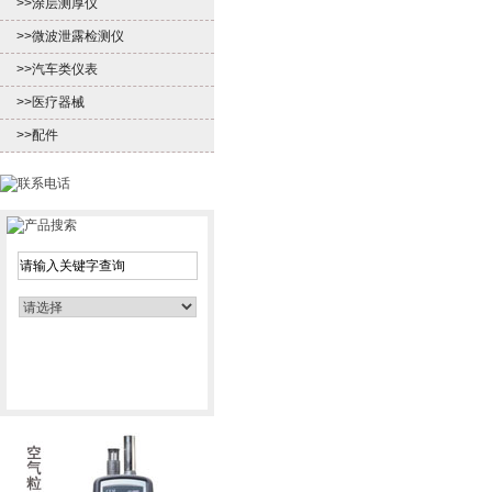
>>涂层测厚仪
>>微波泄露检测仪
>>汽车类仪表
>>医疗器械
>>配件