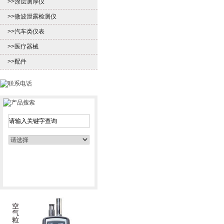
>>涂层测厚仪
>>微波泄露检测仪
>>汽车类仪表
>>医疗器械
>>配件