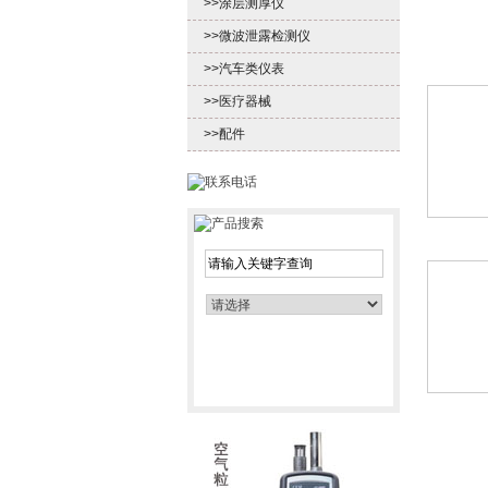
>>涂层测厚仪
>>微波泄露检测仪
>>汽车类仪表
>>医疗器械
>>配件