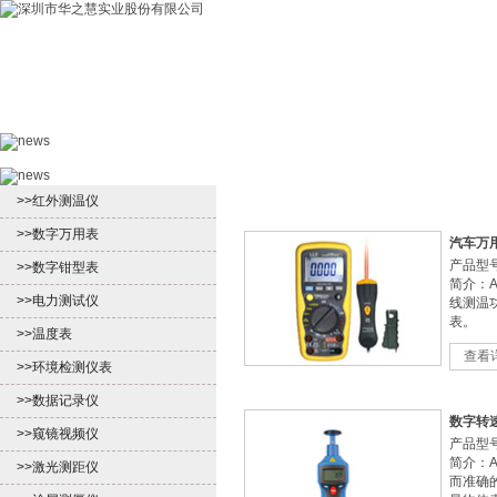
首页
产品中心
新闻中心
客户服
>>红外测温仪
>>数字万用表
汽车万用表
产品型号：
>>数字钳型表
简介：A
>>电力测试仪
线测温
表。
>>温度表
查看
>>环境检测仪表
>>数据记录仪
数字转速
>>窥镜视频仪
产品型号
简介：A
>>激光测距仪
而准确