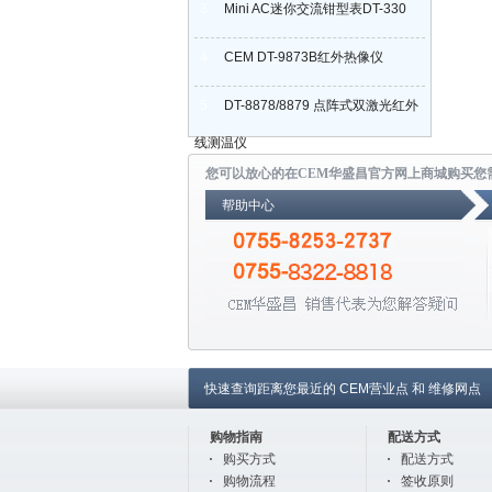
3
Mini AC迷你交流钳型表DT-330
4
CEM DT-9873B红外热像仪
5
DT-8878/8879 点阵式双激光红外
线测温仪
您可以放心的在CEM华盛昌官方网上商城购买您
帮助中心
快速查询距离您最近的
CEM营业点
和
维修网点
购物指南
配送方式
购买方式
配送方式
购物流程
签收原则