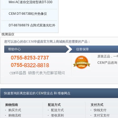
3
Mini AC迷你交流钳型表DT-330
4
CEM DT-9873B红外热像仪
5
DT-8878/8879 点阵式双激光红外
线测温仪
您可以放心的在CEM华盛昌官方网上商城购买您需要的产品：
帮助中心
信誉保障
原装正品，一
CEM产品咨询
快速查询距离您最近的
CEM营业点
和
维修网点
购物指南
配送方式
支付方式
购买方式
配送方式
快钱支付
购物流程
签收原则
支付宝支付