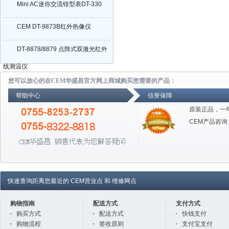
3
Mini AC迷你交流钳型表DT-330
4
CEM DT-9873B红外热像仪
5
DT-8878/8879 点阵式双激光红外
线测温仪
您可以放心的在CEM华盛昌官方网上商城购买您需要的产品：
帮助中心
信誉保障
原装正品，一
CEM产品咨询
快速查询距离您最近的
CEM营业点
和
维修网点
购物指南
配送方式
支付方式
购买方式
配送方式
快钱支付
购物流程
签收原则
支付宝支付