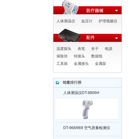
人体测温仪
血压计
护理视频仪
温度探头
表笔
夹子
电源
保险丝
转接头
数据线
工具箱
金属接头
金属架
销量排行榜
1
人体测温仪DT-8806H
2
DT-968/969 空气质量检测仪