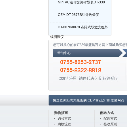
3
Mini AC迷你交流钳型表DT-330
4
CEM DT-9873B红外热像仪
5
DT-8878/8879 点阵式双激光红外
线测温仪
您可以放心的在CEM华盛昌官方网上商城购买您
帮助中心
快速查询距离您最近的
CEM营业点
和
维修网点
购物指南
配送方式
购买方式
配送方式
购物流程
签收原则