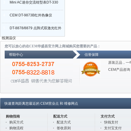
3
Mini AC迷你交流钳型表DT-330
4
CEM DT-9873B红外热像仪
5
DT-8878/8879 点阵式双激光红外
线测温仪
您可以放心的在CEM华盛昌官方网上商城购买您需要的产品：
帮助中心
信誉保障
原装正品，一
CEM产品咨询
快速查询距离您最近的
CEM营业点
和
维修网点
购物指南
配送方式
支付方式
购买方式
配送方式
快钱支付
购物流程
签收原则
支付宝支付