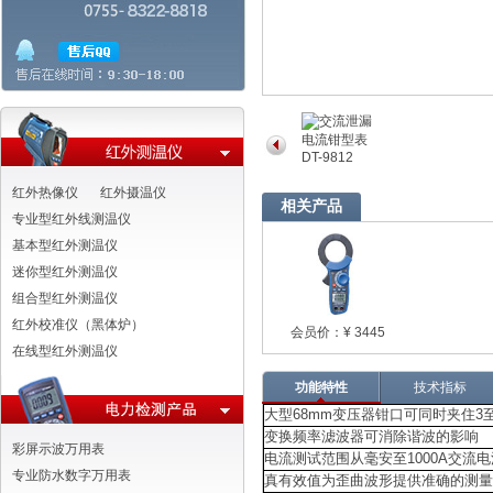
红外热像仪
红外摄温仪
相关产品
专业型红外线测温仪
基本型红外测温仪
迷你型红外测温仪
组合型红外测温仪
红外校准仪（黑体炉）
会员价：¥ 3445
在线型红外测温仪
功能特性
技术指标
大型
68mm
变压器钳口可同时夹住
3
变换频率滤波器可消除谐波的影响
彩屏示波万用表
电流测试范围从毫安至
1000A
交流电
专业防水数字万用表
真有效值为歪曲波形提供准确的测量